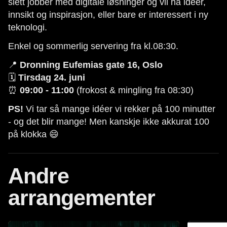
slett jobber med digitale løsninger og vil ha idéer,
innsikt og inspirasjon, eller bare er interessert i ny
teknologi.
Enkel og sommerlig servering fra kl.08:30.
📍
Dronning Eufemias gate 16, Oslo
🗓️
Tirsdag 24. juni
⏰
09:00 - 11:00
(frokost & mingling fra 08:30)
PS!
Vi tar så mange idéer vi rekker på 100 minutter
- og det blir mange! Men kanskje ikke akkurat 100
på klokka 😄
Andre
arrangementer