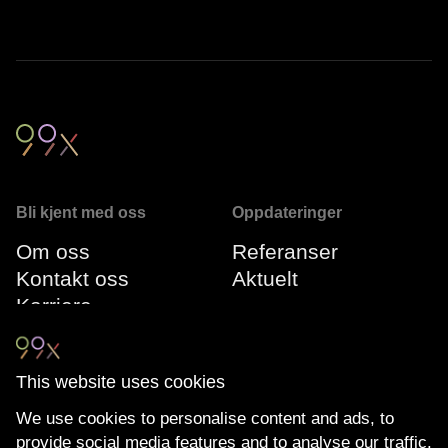
Bli kjent med oss
Oppdateringer
Om oss
Referanser
Kontakt oss
Aktuelt
Karriere
Vår ledergruppe
This website uses cookies
Følg oss
Compliance
We use cookies to personalise content and ads, to
LinkedIn
Miljøfyrtårn
provide social media features and to analyse our traffic.