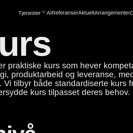
AI
Referanser
Aktuelt
Arrangementer
Tjenester
O
urs
er praktiske kurs som hever kompeta
gi, produktarbeid og leveranse, me
. Vi tilbyr både standardiserte kurs 
rsydde kurs tilpasset deres behov.