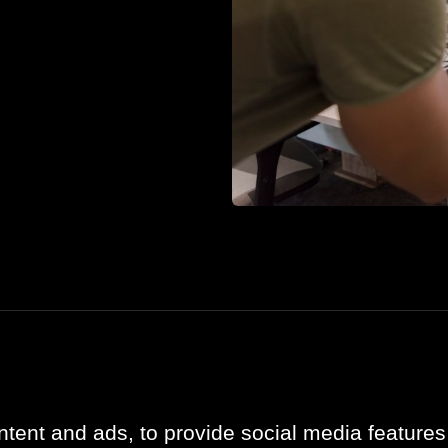
Bli kjent med oss
Oppdateringer
Om oss
Referanser
tent and ads, to provide social media features