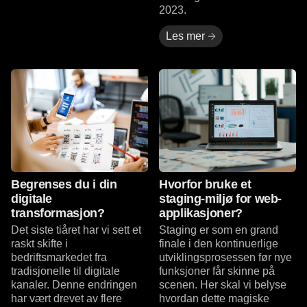
2023.
Les mer
Les mer
Les mer
Begrenses du i din
Hvorfor bruke et
digitale
staging-miljø for web-
transformasjon?
applikasjoner?
Det siste tiåret har vi sett et
Staging er som en grand
raskt skifte i
finale i den kontinuerlige
bedriftsmarkedet fra
utviklingsprosessen før nye
tradisjonelle til digitale
funksjoner får skinne på
kanaler. Denne endringen
scenen. Her skal vi belyse
har vært drevet av flere
hvordan dette magiske