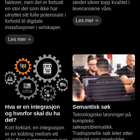
faktorer, men det er fortsatt
stedet sikrer topp kvalitet i
en stor del som ikke har
leveransene våre.
utnyttet sitt fulle potensiale i
Les mer
forhold til digitale
installasjoner i selskaper.
Les mer
Les mer
Les mer
Hva er en integrasjon
Semantisk søk
og hvorfor skal du ha
Teknologiske løsninger på
det?
kompleks
søkeproblematikk.
Kort forklart, en integrasjon
Tradisjonelle søk leter etter
er en kobling mellom ett
innhold som inneholder