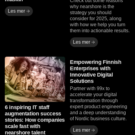
Check out some reasons
why nearshore is the
Les mer
strategy you should
consider for 2025, along
with how we help you turn
them into actionable results.
Les mer
Les mer
Les mer
Empowering Finnish
Enterprises with
Innovative Digital
Solutions
Partner with 99x to
accelerate your digital
transformation through
expert product engineering
6 inspiring IT staff
and a deep understanding
augmentation success
of Nordic business culture.
stories: How companies
scale fast with
Les mer
nearshore talent