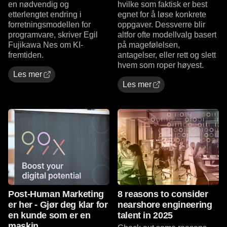
en nødvendig og
hvilke som faktisk er best
etterlengtet endring i
egnet for å løse konkrete
forretningsmodellen for
oppgaver. Dessverre blir
programvare, skriver Egil
altfor ofte modellvalg basert
Fujikawa Nes om KI-
på magefølelsen,
fremtiden.
antagelser, eller rett og slett
hvem som roper høyest.
Les mer
Les mer
Les mer
Les mer
Post-Human Marketing
8 reasons to consider
er her - Gjør deg klar for
nearshore engineering
en kunde som er en
talent in 2025
maskin