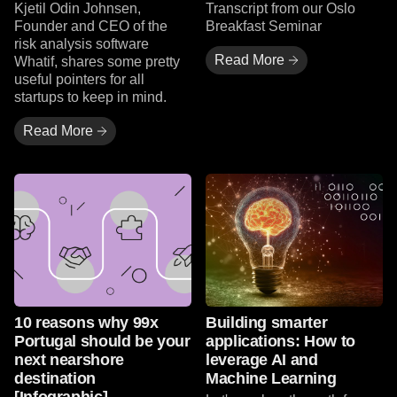
Kjetil Odin Johnsen,
Transcript from our Oslo
Founder and CEO of the
Breakfast Seminar
risk analysis software
Read More
Whatif, shares some pretty
useful pointers for all
startups to keep in mind.
Read More
Les mer
Les mer
10 reasons why 99x
Building smarter
Portugal should be your
applications: How to
next nearshore
leverage AI and
destination
Machine Learning