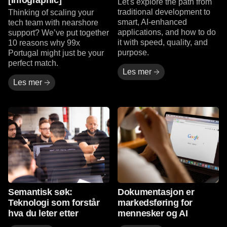
[Infographic]
Let's explore the path from
traditional development to
Thinking of scaling your
smart, AI-enhanced
tech team with nearshore
applications, and how to do
support? We’ve put together
it with speed, quality, and
10 reasons why 99x
purpose.
Portugal might just be your
perfect match.
Les mer
Les mer
Les mer
Les mer
Semantisk søk:
Dokumentasjon er
Teknologi som forstår
markedsføring for
hva du leter etter
mennesker og AI