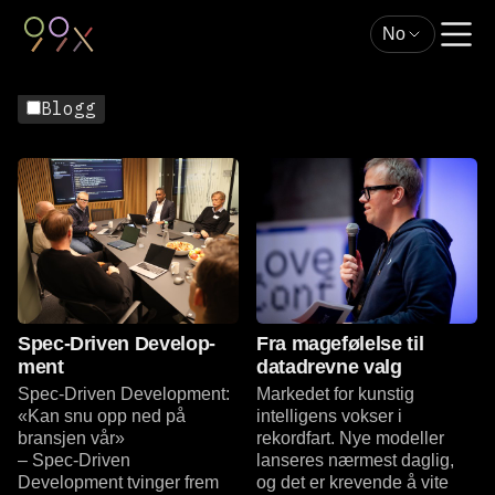
No
Blogg
Les mer
Les mer
Spec-Driven Develop­
Fra magefølelse til
ment
datadrevne valg
Spec-Driven Develop­ment:
Markedet for kunstig
«Kan snu opp ned på
intelligens vokser i
bransjen vår»
rekordfart. Nye modeller
– Spec-Driven
lanseres nærmest daglig,
Development tvinger frem
og det er krevende å vite