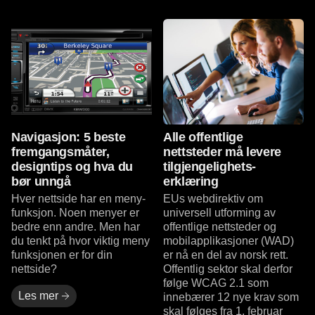
Les mer
Les mer
Navigasjon: 5 beste
Alle offentlige
fremgangsmåter,
nettsteder må levere
designtips og hva du
tilgjengelighets-
bør unngå
erklæring
Hver nettside har en meny-
EUs webdirektiv om
funksjon. Noen menyer er
universell utforming av
bedre enn andre. Men har
offentlige nettsteder og
du tenkt på hvor viktig meny
mobilapplikasjoner (WAD)
funksjonen er for din
er nå en del av norsk rett.
nettside?
Offentlig sektor skal derfor
følge WCAG 2.1 som
Les mer
innebærer 12 nye krav som
skal følges fra 1. februar