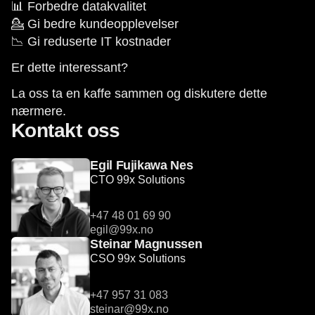
📊 Forbedre datakvalitet
💁 Gi bedre kundeopplevelser
📉 Gi reduserte IT kostnader
Er dette interessant?
La oss ta en kaffe sammen og diskutere dette
nærmere.
Kontakt oss
Egil Fujikawa Nes
CTO 99x Solutions
+47 48 01 69 90
egil@99x.no
Steinar Magnussen
CSO 99x Solutions
+47 957 31 083
steinar@99x.no